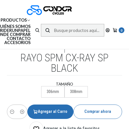
Envíos gratis en RM por compras sobre $150.000 | 3 Cuotas sin interés en
compras con tarjeta de crédito
PRODUCTOS
UIÉNES SOMOS
RIDERUNPAPEL
0
NDE COMPRAR
CONTACTO
ACCESORIOS
|
RAYO SPM CX-RAY SP
BLACK
TAMAÑO
306mm
308mm
Agregar al Carro
Comprar ahora
Cantidad
Agregar a la lista de favoritos