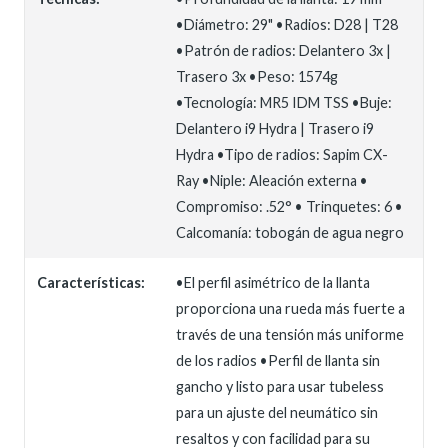
•Diámetro: 29" •Radios: D28 | T28
•Patrón de radios: Delantero 3x |
Trasero 3x •Peso: 1574g
•Tecnología: MR5 IDM TSS •Buje:
Delantero i9 Hydra | Trasero i9
Hydra •Tipo de radios: Sapim CX-
Ray •Niple: Aleación externa •
Compromiso: .52° • Trinquetes: 6 •
Calcomanía: tobogán de agua negro
Características:
•El perfil asimétrico de la llanta
proporciona una rueda más fuerte a
través de una tensión más uniforme
de los radios •Perfil de llanta sin
gancho y listo para usar tubeless
para un ajuste del neumático sin
resaltos y con facilidad para su