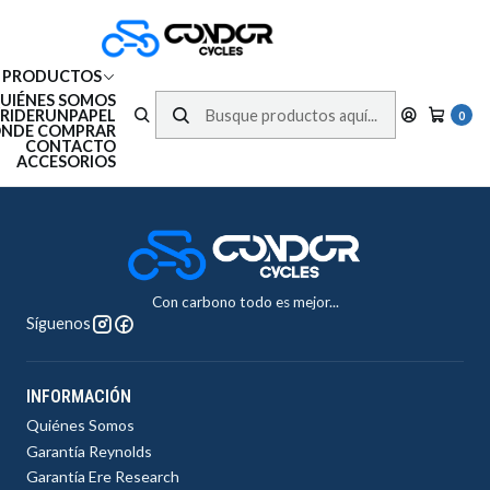
Envíos gratis en RM por compras sobre $150.000 | 3 Cuotas sin interés en
compras con tarjeta de crédito
PRODUCTOS
UIÉNES SOMOS
Términos y Condiciones
RIDERUNPAPEL
0
NDE COMPRAR
CONTACTO
ACCESORIOS
Con carbono todo es mejor...
Síguenos
INFORMACIÓN
Quiénes Somos
Garantía Reynolds
Garantía Ere Research